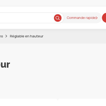
Commande rapide
ns
Réglable en hauteur
eur