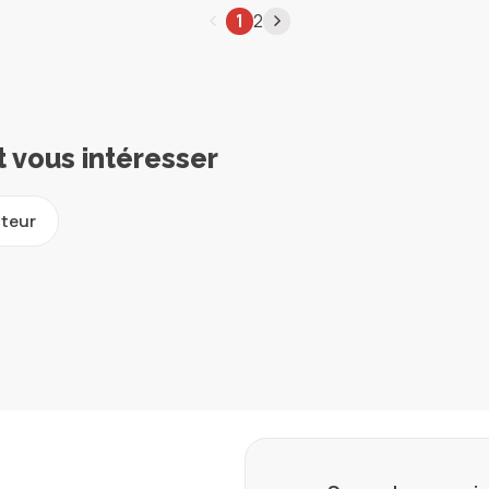
1
2
t vous intéresser
uteur