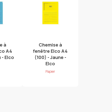
e à
Chemise à
lco A4
fenêtre Elco A4
 - Elco
(100) - Jaune -
Elco
Papier