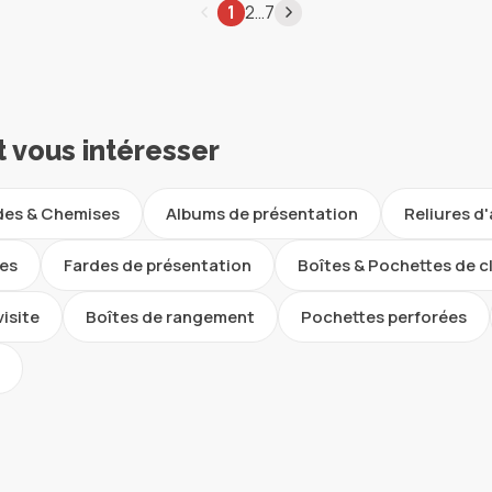
…
1
2
7
t vous intéresser
des & Chemises
Albums de présentation
Reliures d
ues
Fardes de présentation
Boîtes & Pochettes de 
visite
Boîtes de rangement
Pochettes perforées
s