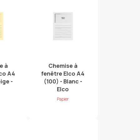
e à
Chemise à
lco A4
fenêtre Elco A4
ige -
(100) - Blanc -
Elco
Papier