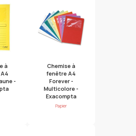
e à
Chemise à
 A4
fenêtre A4
Jaune -
Forever -
pta
Multicolore -
Exacompta
Papier