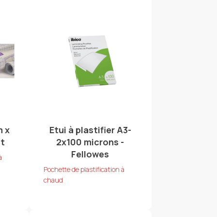
m x
Etui à plastifier A3-
nt
2x100 microns -
Fellowes
à
Pochette de plastification à
chaud