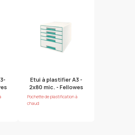
A3-
Etui à plastifier A3 -
wes
2x80 mic. - Fellowes
à
Pochette de plastification à
chaud