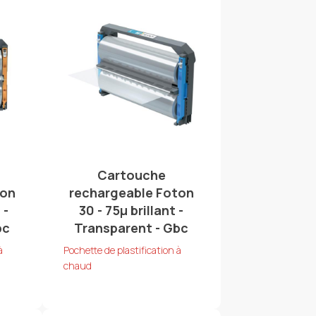
Cartouche
ton
rechargeable Foton
 -
30 - 75µ brillant -
bc
Transparent - Gbc
à
Pochette de plastification à
chaud