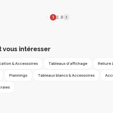
…
1
2
8
t vous intéresser
ication & Accessoires
Tableaux d'affichage
Reliure
Plannings
Tableaux blancs & Accessoires
Acc
craies