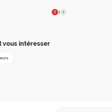
1
2
t vous intéresser
leurs