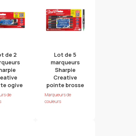
ot de 2
Lot de 5
rqueurs
marqueurs
harpie
Sharpie
eative
Creative
te ogive
pointe brosse
urs de
Marqueurs de
s
couleurs