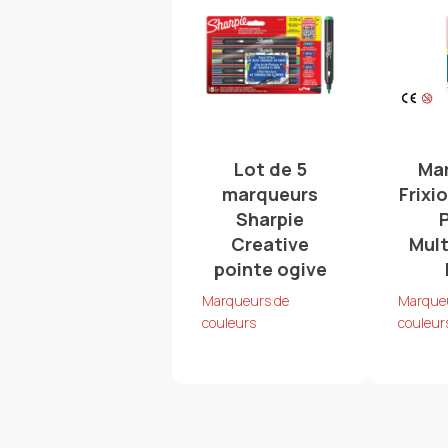
Lot de 5
Mar
marqueurs
Frixi
Sharpie
Creative
Mult
pointe ogive
Marqueurs de
Marque
couleurs
couleur