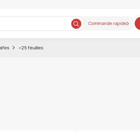
Commande rapide
afes
<25 feuilles