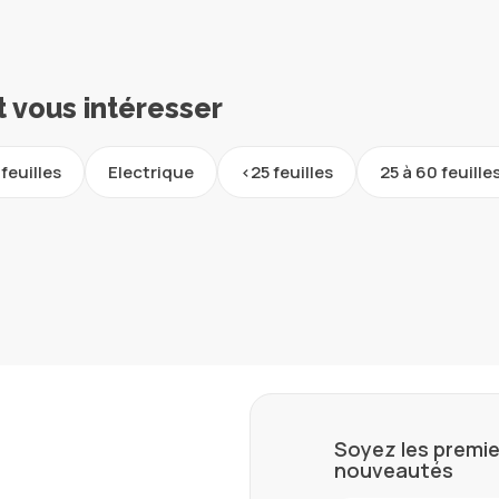
t vous intéresser
 feuilles
Electrique
<25 feuilles
25 à 60 feuille
Soyez les premie
nouveautés