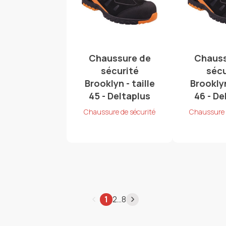
Chaussure de
Chauss
sécurité
sécu
Brooklyn - taille
Brooklyn
45 - Deltaplus
46 - De
Chaussure de sécurité
Chaussure 
…
1
2
8